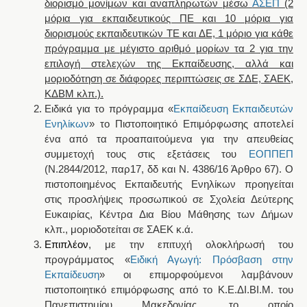
διορισμό μονίμων και αναπληρωτών μέσω
ΑΣΕΠ
(2
μόρια για εκπαιδευτικούς ΠΕ και 10 μόρια για
διορισμούς εκπαιδευτικών ΤΕ και ΔΕ, 1 μόριο για κάθε
πρόγραμμα με μέγιστο αριθμό μορίων τα 2 για την
επιλογή στελεχών της Εκπαίδευσης, αλλά και
μοριοδότηση σε διάφορες περιπτώσεις σε ΣΔΕ, ΣΑΕΚ,
ΚΔΒΜ κλπ.).
Ειδικά για το πρόγραμμα «
Εκπαίδευση Εκπαιδευτών
Ενηλίκων
» το Πιστοποιητικό Επιμόρφωσης αποτελεί
ένα από τα προαπαιτούμενα για την
απευθείας
συμμετοχή τους στις εξετάσεις του
ΕΟΠΠΕΠ
(Ν.2844/2012, παρ17, δδ και Ν. 4386/16 Άρθρο 67). Ο
πιστοποιημένος Εκπαιδευτής Ενηλίκων προηγείται
στις προσλήψεις προσωπικού σε Σχολεία Δεύτερης
Ευκαιρίας, Κέντρα Δια Βίου Μάθησης των Δήμων
κλπ., μοριοδοτείται σε ΣΑΕΚ κ.ά.
Επιπλέον
,
με την επιτυχή ολοκλήρωσή του
προγράμματος «
Ειδική Αγωγή:
Πρόσβαση στην
Εκπαίδευση
» οι επιμορφούμενοι λαμβάνουν
πιστοποιητικό επιμόρφωσης από το Κ.Ε.ΔΙ.ΒΙ.Μ. του
Πανεπιστημίου Μακεδονίας, το οποίο