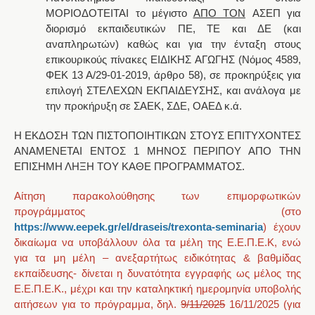
ΜΟΡΙΟΔΟΤΕΙΤΑΙ το μέγιστο
ΑΠΟ ΤΟΝ
ΑΣΕΠ για
διορισμό εκπαιδευτικών ΠΕ, ΤΕ και ΔΕ (και
αναπληρωτών) καθώς και για την
ένταξη στους
επικουρικούς πίνακες ΕΙΔΙΚΗΣ ΑΓΩΓΗΣ
(
Νόμος 4589,
ΦΕΚ 13 Α/29-01-2019, άρθρο 58),
σε προκηρύξεις για
επιλογή ΣΤΕΛΕΧΩΝ ΕΚΠΑΙΔΕΥΣΗΣ, και ανάλογα με
την προκήρυξη σε ΣΑΕΚ, ΣΔΕ, ΟΑΕΔ κ.ά
.
Η ΕΚΔΟΣΗ ΤΩΝ ΠΙΣΤΟΠΟΙΗΤΙΚΩΝ ΣΤΟΥΣ ΕΠΙΤΥΧΟΝΤΕΣ
ΑΝΑΜΕΝΕΤΑΙ ΕΝΤΟΣ 1 ΜΗΝΟΣ ΠΕΡΙΠΟΥ ΑΠΟ ΤΗΝ
ΕΠΙΣΗΜΗ ΛΗΞΗ ΤΟΥ ΚΑΘΕ ΠΡΟΓΡΑΜΜΑΤΟΣ.
Αίτηση παρακολούθησης των επιμορφωτικών
προγράμματος (στο
https://www.eepek.gr/el/draseis/trexonta-seminaria
) έχουν
δικαίωμα να υποβάλλουν όλα τα μέλη της Ε.Ε.Π.Ε.Κ, ενώ
για τα μη μέλη – ανεξαρτήτως ειδικότητας & βαθμίδας
εκπαίδευσης- δίνεται η δυνατότητα εγγραφής ως μέλος της
Ε.Ε.Π.Ε.Κ., μέχρι και την καταληκτική ημερομηνία υποβολής
αιτήσεων για το πρόγραμμα, δηλ.
9/11/2025
16/11/2025 (για