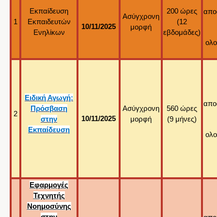
Εκπαίδευση
200 ώρες
απο
Ασύγχρονη
1
Εκπαιδευτών
(12
10/11/20
2
5
μορφή
Ενηλίκων
εβδομάδες)
ολο
Ειδική Αγωγή:
απο
Πρόσβαση
Ασύγχρονη
560 ώρες
2
10/11/20
2
5
στην
μορφή
(9 μήνες)
Εκπαίδευση
ολο
Εφαρμογές
Τεχνητής
Νοημοσύνης
στην