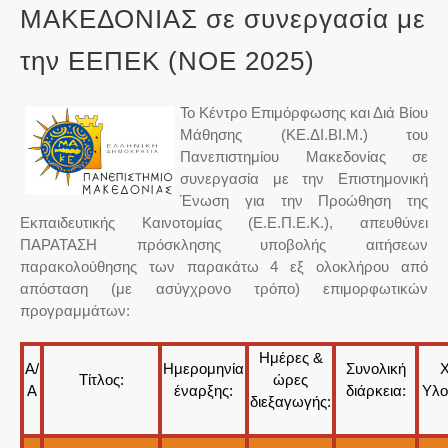
ΜΑΚΕΔΟΝΙΑΣ σε συνεργασία με
την ΕΕΠΕΚ (ΝΟΕ 2025)
Το Κέντρο Επιμόρφωσης και Διά Βίου
Μάθησης (ΚΕ.ΔΙ.ΒΙ.Μ.) του
Πανεπιστημίου Μακεδονίας σε
συνεργασία με την Επιστημονική
Ένωση για την Προώθηση της
Εκπαιδευτικής Καινοτομίας (Ε.Ε.Π.Ε.Κ.), απευθύνει
ΠΑΡΑΤΑΣΗ πρόσκλησης υποβολής αιτήσεων
παρακολούθησης των παρακάτω 4 εξ ολοκλήρου από
απόσταση (με ασύγχρονο τρόπο) επιμορφωτικών
προγραμμάτων:
Ημέρες &
Α/
Ημερομηνία
Συνολική
Τίτλος:
ώρες
Α
έναρξης:
διάρκεια:
Υλο
διεξαγωγής: