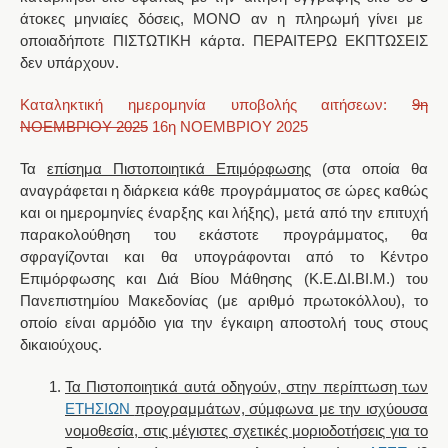
άτοκες μηνιαίες δόσεις, ΜΟΝΟ αν η πληρωμή γίνει με
οποιαδήποτε ΠΙΣΤΩΤΙΚΗ κάρτα. ΠΕΡΑΙΤΕΡΩ ΕΚΠΤΩΣΕΙΣ
δεν υπάρχουν.
Καταληκτική ημερομηνία υποβολής αιτήσεων:
9η
ΝΟΕΜΒΡΙΟΥ 2025
16η ΝΟΕΜΒΡΙΟΥ 2025
Τα
επίσημα Πιστοποιητικά Επιμόρφωσης
(στα οποία θα
αναγράφεται η διάρκεια κάθε προγράμματος σε ώρες καθώς
και οι ημερομηνίες έναρξης και λήξης), μετά από την επιτυχή
παρακολούθηση του εκάστοτε προγράμματος, θα
σφραγίζονται και θα υπογράφονται από το Κέντρο
Επιμόρφωσης και Διά Βίου Μάθησης (Κ.Ε.ΔΙ.ΒΙ.Μ.) του
Πανεπιστημίου Μακεδονίας
(με αριθμό πρωτοκόλλου), το
οποίο είναι αρμόδιο για την έγκαιρη αποστολή τους στους
δικαιούχους.
Τα Πιστοποιητικά αυτά οδηγούν, στην περίπτωση των
ΕΤΗΣΙΩΝ
προγραμμάτων, σύμφωνα με την ισχύουσα
νομοθεσία, στις μέγιστες σχετικές μοριοδοτήσεις για το