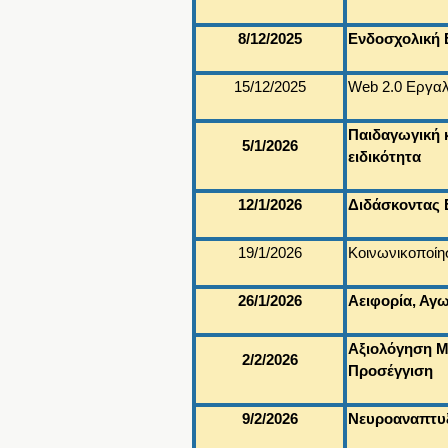
8/12/2025
Ενδοσχολική Β
15/12/2025
Web 2.0 Εργαλ
Παιδαγωγική 
5/1/2026
ειδικότητα
12/1/2026
Διδάσκοντας Ε
19/1/2026
Κοινωνικοποίησ
26/1/2026
Αειφορία, Αγω
Αξιολόγηση Μ
2/2/2026
Προσέγγιση
9/2/2026
Νευροαναπτυξ