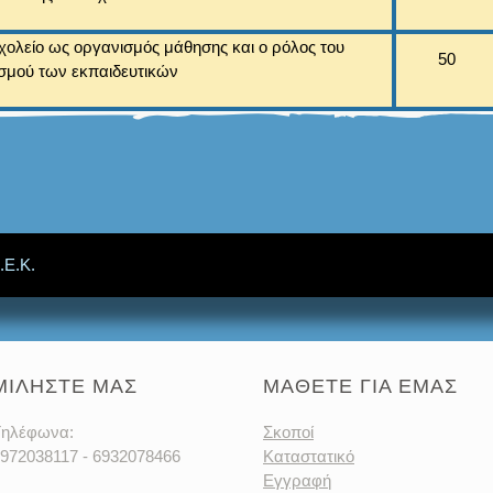
χολείο ως οργανισμός μάθησης και ο ρόλος του
50
ασμού των εκπαιδευτικών
.Ε.Κ.
ΜΙΛΗΣΤΕ ΜΑΣ
ΜΑΘΕΤΕ ΓΙΑ ΕΜΑΣ
ηλέφωνα:
Σκοποί
972038117 - 6932078466
Καταστατικό
Εγγραφή