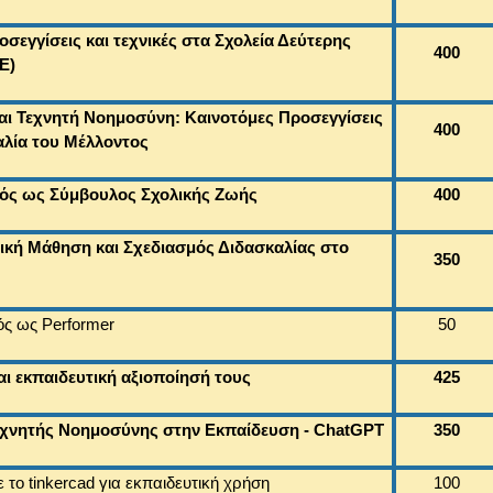
οσεγγίσεις και τεχνικές στα Σχολεία Δεύτερης
400
Ε)
αι Τεχνητή Νοημοσύνη: Καινοτόμες Προσεγγίσεις
400
αλία του Μέλλοντος
κός ως Σύμβουλος Σχολικής Ζωής
400
τική Μάθηση και Σχεδιασμός Διδασκαλίας στο
350
ός ως Performer
50
αι εκπαιδευτική αξιοποίησή τους
425
χνητής Νοημοσύνης στην Εκπαίδευση - ChatGPT
350
 το tinkercad για εκπαιδευτική χρήση
100