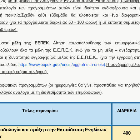
(24)
με τη μέθοδο της Ασύγχρονης Εξ Αποστάσεως Εκπαίδευσης (πλατφόρ
ατολογία των προγραμμάτων αυτών είναι ιδιαίτερα ενδιαφέρουσα και 
ή ποικιλία.
Σχεδόν κάθε εβδομάδα θα υλοποιείται και ένα διαφορετι
εάν (για τα προγράμματα διάρκειας 50 - 100 ωρών) ή με έκτακτη συμμετο
550 ωρών).
 στα μέλη της ΕΕΠΕΚ
. Αίτηση παρακολούθησης των επιμορφωτικ
οβάλλουν όλα τα μέλη της Ε.Ε.Π.Ε.Κ, ενώ για τα μη μέλη – ανεξαρτήτ
ται η δυνατότητα εγγραφής ως μέλος της Ε.Ε.Π.Ε.Κ., (για την εγγραφή στ
τοσελίδας:
https://www.eepek.gr/el/enosi/
eggrafi-stin-enosi).
Η συνδρομή μέλο
ν τακτική ετήσια συνδρομή.
ορφωτικών προγραμμάτων (
οι ημερομηνίες θα γίνει προσπάθεια να τηρηθού
λαγές ανάλογα με τη διαθεσιμότητα των επιμορφωτών
).
Τίτλος σεμιναρίου
ΔΙΑΡΚΕΙΑ
θοδολογία και πράξη στην Εκπαίδευση Ενηλίκων
400
α