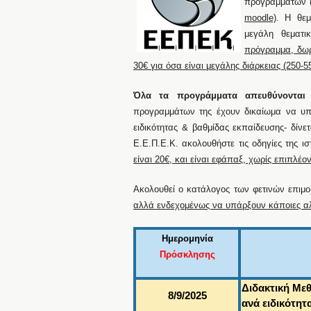
προγραμμάτων 
moodle)
. Η θεμ
μεγάλη θεματικ
πρόγραμμα, δωρ
30€ για όσα είναι μεγάλης διάρκειας (250-
Όλα τα προγράμματα απευθύνονται
προγραμμάτων της έχουν δικαίωμα να υπ
ειδικότητας & βαθμίδας εκπαίδευσης- δίνε
Ε.Ε.Π.Ε.Κ. ακολουθήστε τις οδηγίες της ισ
είναι 20€, και είναι εφάπαξ, χωρίς επιπλέο
Ακολουθεί ο κατάλογος των φετινών επιμ
αλλά ενδεχομένως να υπάρξουν κάποιες αλ
Ημερομηνία
Πρόσκλησης
Διδακτική Με
8/9/2025
ανά ειδικότητ