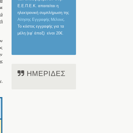
μα
Ε.Ε.Π.Ε.Κ.
απαιτείται η
με
ηλεκτρονική συμπλήρωση της
κό
Αίτησης Εγγραφής Μέλους
.
χή
Το κόστος εγγραφής για τα
μέλη (εφ’ άπαξ) είναι
20€
.
ών
ως
ην
υς
ΗΜΕΡΙΔΕΣ
ν,