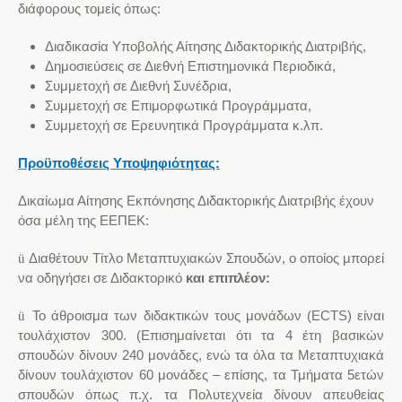
διάφορους τομείς όπως:
Διαδικασία
Υποβολής Αίτησης Διδακτορικής Διατριβής
,
Δημοσιεύσεις
σε
Διεθνή Επιστημονικά Περιοδικά,
Συμμετοχή
σε
Διεθνή Συνέδρια,
Συμμετοχή σε Επιμορφωτικά Προγράμματα,
Συμμετοχή σε Ερευνητικά Προγράμματα κ.λπ.
Προϋποθέσεις Υποψηφιότητας:
Δικαίωμα Αίτησης Εκπόνησης Διδακτορικής Διατριβής έχουν
όσα μέλη της ΕΕΠΕΚ:
Διαθέτουν Τίτλο Μεταπτυχιακών Σπουδών, ο οποίος μπορεί
ü
να οδηγήσει σε Διδακτορικό
και
επιπλέον:
Το άθροισμα των διδακτικών τους μονάδων (ECΤS) είναι
ü
τουλάχιστον 300. (Επισημαίνεται ότι τα 4 έτη βασικών
σπουδών δίνουν 240 μονάδες, ενώ τα όλα τα Μεταπτυχιακά
δίνουν τουλάχιστον 60 μονάδες – επίσης, τα Τμήματα 5ετών
σπουδών όπως π.χ. τα Πολυτεχνεία δίνουν απευθείας