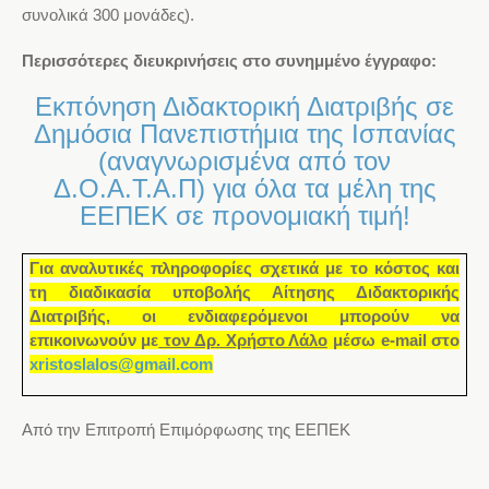
συνολικά 300 μονάδες).
Περισσότερες διευκρινήσεις στο συνημμένο έγγραφο:
Εκπόνηση Διδακτορική Διατριβής σε
Δημόσια Πανεπιστήμια της Ισπανίας
(αναγνωρισμένα από τον
Δ.Ο.Α.Τ.Α.Π) για όλα τα μέλη της
ΕΕΠΕΚ σε προνομιακή τιμή!
Για αναλυτικές πληροφορίες σχετικά με το κόστος και
τη διαδικασία υποβολής Αίτησης Διδακτορικής
Διατριβής, οι ενδιαφερόμενοι μπορούν να
επικοινωνούν με
τον Δρ
.
Χρήστο Λάλο
μέσω
e
-
mail
στο
xristoslalos@gmail.com
Από την Επιτροπή Επιμόρφωσης της ΕΕΠΕΚ