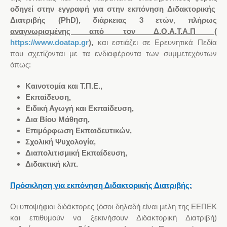
οδηγεί
στην εγγραφή για
στην εκπόνηση Διδακτορικής
Διατριβής (
PhD
), διάρκειας 3 ετών
,
πλήρως
αναγνωρισμένης από τον Δ
.
Ο
.
Α
.
Τ
.
Α
.
Π (
https://www.doatap.gr
)
,
και εστιάζει σε Ερευνητικά Πεδία
που σχετίζονται με τα ενδιαφέροντα των συμμετεχόντων
όπως:
Καινοτομία και Τ
.
Π
.
Ε
.,
Εκπαίδευση
,
Ειδική
Αγωγή και Εκπαίδευση,
Δια
Β
ίου
Μάθηση,
Επιμόρφωση
Εκπαιδευτικών,
Σχολική Ψυχολογία
,
Διαπολιτισμική Εκπαίδευση,
Διδακτική
κλπ.
Πρόσκληση για εκπόνηση Διδακτορικής Διατριβής:
Οι υποψήφιοι διδάκτορες (όσοι
δηλαδή
είναι μέλη της ΕΕΠΕΚ
και
επιθυμούν να ξεκινήσουν Διδακτορική Διατριβή)