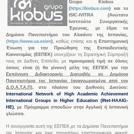
Grupo Kiobus
(
https://kiobus.com
)
και το
ISIC-IVITRA (Ανώτατο
Ινστιτούτο Συνεργατικής
Έρευνας, με έδρα το
Δημόσιο
Πανεπιστήμιο του Αλικάντε
της
Ισπανία
ς
,
(
https://www.ua.es/en
)
,
καθώς επίσης
και
η Επιστημονική
Ένωση για την Προώθηση της Εκπαιδευτικής
Καινοτομίας (ΕΕΠΕΚ)
συνεχίζουν τη
Στρατηγική Σύμπραξ
ή
τους
σε
Διεθνές Επίπεδο
, με
προνομιακή τιμή σε όλους
όσους
είναι (ή θα γίνουν) μέλη της ΕΕΠΕΚ για την
Εκπόνηση
Διδακτορικής Διατριβής
σε Δημόσια
Πανεπιστήμια της Ισπανίας (αναγνωρισμένα από τον
Δ.Ο.Α.Τ.Α.Π)
,
στο πλαίσιο του
Διεθνούς Δικτύου:
International Network of High Academic Achievement
International Groups in Higher Education
(
INet-HAAIG-
HE
)
,
με
Πρόγραμμα
σπουδών
στην Αγγλική ή Ισπανική
γλώσσα
.
Η συνεργασία
αυτή
της ΕΕΠΕΚ με τ
α
Δημόσια Πανεπιστήμια
της Ισπανίας
και τους παραπάνω επιστημονικούς φορείς