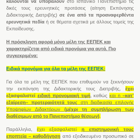
καλούνται να υποβάλουν
στο Ισπανικό Πανεπιστήμιο τις
δικές τους ερευνητικές προτάσεις (αίτηση
Εκπόνησης
Διδακτορικής Διατριβής
)
σε ένα από τα προαναφερθέντα
ερευνητικά πεδία
ή σε θέματα σχετικά με
άλλους
τομείς της
Εκπαίδευσης.
Η πρόσκληση
αφορά μόνο μέλη
της
ΕΕΠΕΚ και
χαρακτηρίζεται από ειδικά προνόμια για αυτά. Πιο
συγκεκριμένα:
Ειδικά προνόμια για
όλα τα
μέλη
της
ΕΕΠΕΚ:
Για όλα τα μέλη της ΕΕΠΕΚ που επιθυμούν να ξεκινήσουν
την εκπόνηση της Διδακτορικής τους Διατριβής,
έχει
εξασφαλιστεί
ειδική προνομιακή τιμή
, καθώς
και η
–κατ’
εξαίρεση– προτεραιότητά τους
στη διαδικασία επιλογής
Υποψηφίων Διδακτόρων
(μέχρι τη συμπλήρωση των
διαθέσιμων από το Πανεπιστήμιο θέσεων)
.
Παράλληλα,
έχει εξασφαλιστεί
η επιστημονική τους
εποπτεία – καθοδήγηση
από εξειδικευμένο προσωπικό σε