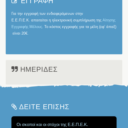
ΕΓΓΡΑΦΗ
Για την εγγραφή των ενδιαφερόμενων στην
Ε.Ε.Π.Ε.Κ.
απαιτείται η ηλεκτρονική συμπλήρωση της
Αίτησης
Εγγραφής Μέλους
. Το κόστος εγγραφής για τα μέλη (εφ’ άπαξ)
είναι
20€
.
ΗΜΕΡΙΔΕΣ
ΔΕΙΤΕ ΕΠΙΣΗΣ
Οι σκοποί και οι στόχοι της Ε.Ε.Π.Ε.Κ.