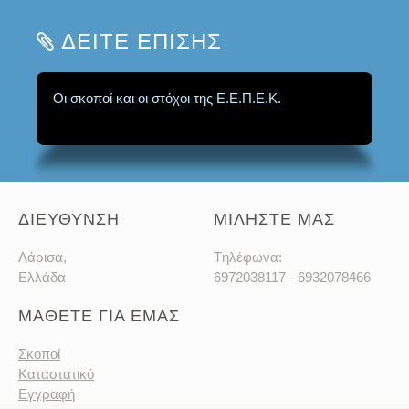
ΔΕΙΤΕ ΕΠΙΣΗΣ
Οι σκοποί και οι στόχοι της Ε.Ε.Π.Ε.Κ.
Ομάδες Εργασίας για την προώθηση των
σκοπών της Ένωσης.
ΔΙΕΥΘΥΝΣΗ
ΜΙΛΗΣΤΕ ΜΑΣ
Λάρισα,
Tηλέφωνα:
Ελλάδα
6972038117 - 6932078466
ΜΑΘΕΤΕ ΓΙΑ ΕΜΑΣ
Σκοποί
Καταστατικό
Εγγραφή