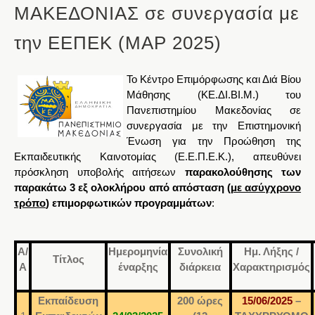
ΜΑΚΕΔΟΝΙΑΣ σε συνεργασία με
την ΕΕΠΕΚ (ΜΑΡ 2025)
Το Κέντρο Επιμόρφωσης και Διά Βίου
Μάθησης (ΚΕ.ΔΙ.ΒΙ.Μ.) του
Πανεπιστημίου Μακεδονίας σε
συνεργασία με την Επιστημονική
Ένωση για την Προώθηση της
Εκπαιδευτικής Καινοτομίας (Ε.Ε.Π.Ε.Κ.), απευθύνει
πρόσκληση υποβολής αιτήσεων
παρακολούθησης των
παρακάτω 3
εξ ολοκλήρου από απόσταση (
με ασύγχρονο
τρόπο
) επιμορφωτικών προγραμμάτων
:
Α/
Ημερομηνία
Συνολική
Ημ. Λήξης /
Τίτλος
Α
έναρξης
διάρκεια
Χαρακτηρισμός
Εκπαίδευση
200 ώρες
15/06/2025
–