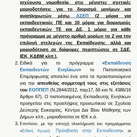
ισχύουσα νομοθεσία, στις μέγιστες σχετικές
μοριοδοτήσεις για το διορισμό μονίμων και
αναπληρωτών μέσω
ΑΣΕΠ
(2 μόρια για
εκπαιδευτικούς ΠΕ και 10 μόρια για διορισμούς
εκπαιδευτικών ΤΕ και ΔΕ, 1 μόριο για κάθε
πρόγραμμα με μέγιστο αριθμό μορίων τα 2 για την
επιλογή στελεχών της Εκπαίδευσης, αλλά και
μοριοδότηση σε διάφορες περιπτώσεις σε ΣΔΕ,
ΙΕΚ, ΚΔΒΜ κλπ.).
Ειδικά για το πρόγραμμα «
Εκπαίδευση
Εκπαιδευτών Ενηλίκων
» το Πιστοποιητικό
Επιμόρφωσης αποτελεί ένα από τα προαπαιτούμενα
για την
απευθείας συμμετοχή τους στις εξετάσεις
του
ΕΟΠΠΕΠ
(Ν.2844/2012, παρ17, δδ και Ν. 4386/16
Άρθρο 67). Ο πιστοποιημένος Εκπαιδευτής Ενηλίκων
προηγείται στις προσλήψεις προσωπικού σε Σχολεία
Δεύτερης Ευκαιρίας, Κέντρα Δια Βίου Μάθησης των
Δήμων κλπ., μοριοδοτείται σε ΙΕΚ κ.ά.
Επιπλέον
,
με την επιτυχή ολοκλήρωσή του προγράμματος
Πρόσβαση στην Εκπαίδευση
«
Ειδική Αγωγή:
» οι