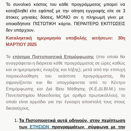
Το συνολικό κόστος του κάθε προγράμματος μπορεί να
καταβληθεί είτε εφάπαξ με την αίτηση εγγραφής είτε σε
3
άτοκες μηνιαίες δόσεις, ΜΟΝΟ αν η πληρωμή γίνει με
οποιαδήποτε ΠΙΣΤΩΤΙΚΗ κάρτα. ΠΕΡΑΙΤΕΡΩ ΕΚΠΤΩΣΕΙΣ
δεν υπάρχουν.
Καταληκτική ημερομηνία υποβολής αιτήσεων: 30η
ΜΑΡΤΙΟΥ 2025
Τα
επίσημα Πιστοποιητικά Επιμόρφωσης
(στα οποία θα
αναγράφεται η διάρκεια κάθε προγράμματος σε ώρες καθώς
και οι ημερομηνίες έναρξης και λήξης), μετά από την επιτυχή
παρακολούθηση του εκάστοτε προγράμματος, θα
σφραγίζονται και θα υπογράφονται από το Κέντρο
Επιμόρφωσης και Διά Βίου Μάθησης (Κ.Ε.ΔΙ.ΒΙ.Μ.) του
Πανεπιστημίου Μακεδονίας (με αριθμό πρωτοκόλλου), το
οποίο είναι αρμόδιο για την έγκαιρη αποστολή τους στους
δικαιούχους.
Τα Πιστοποιητικά αυτά οδηγούν, στην περίπτωση
των
ΕΤΗΣΙΩΝ
προγραμμάτων, σύμφωνα με την