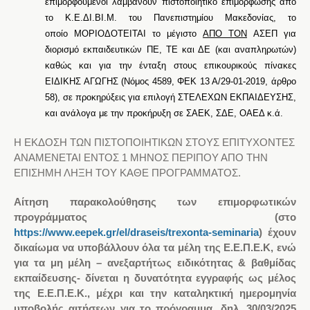
επιμορφούμενοι λαμβάνουν πιστοποιητικό επιμόρφωσης από
το Κ.Ε.ΔΙ.ΒΙ.Μ. του Πανεπιστημίου Μακεδονίας, το
οποίο
ΜΟΡΙΟΔΟΤΕΙΤΑΙ το μέγιστο
ΑΠΟ ΤΟΝ
ΑΣΕΠ για
διορισμό εκπαιδευτικών ΠΕ, ΤΕ και ΔΕ (και αναπληρωτών)
καθώς και για την
ένταξη στους επικουρικούς πίνακες
ΕΙΔΙΚΗΣ ΑΓΩΓΗΣ
(
Νόμος 4589, ΦΕΚ 13 Α/29-01-2019, άρθρο
58),
σε προκηρύξεις για επιλογή ΣΤΕΛΕΧΩΝ ΕΚΠΑΙΔΕΥΣΗΣ,
και ανάλογα με την προκήρυξη σε ΣΑΕΚ, ΣΔΕ, ΟΑΕΔ κ.ά
.
Η ΕΚΔΟΣΗ ΤΩΝ ΠΙΣΤΟΠΟΙΗΤΙΚΩΝ ΣΤΟΥΣ ΕΠΙΤΥΧΟΝΤΕΣ
ΑΝΑΜΕΝΕΤΑΙ ΕΝΤΟΣ 1 ΜΗΝΟΣ ΠΕΡΙΠΟΥ ΑΠΟ ΤΗΝ
ΕΠΙΣΗΜΗ ΛΗΞΗ ΤΟΥ ΚΑΘΕ ΠΡΟΓΡΑΜΜΑΤΟΣ.
Αίτηση παρακολούθησης των επιμορφωτικών
προγράμματος (στο
https://www.eepek.gr/el/draseis/trexonta-seminaria
) έχουν
δικαίωμα να υποβάλλουν όλα τα μέλη της Ε.Ε.Π.Ε.Κ, ενώ
για τα μη μέλη – ανεξαρτήτως ειδικότητας & βαθμίδας
εκπαίδευσης- δίνεται η δυνατότητα εγγραφής ως μέλος
της Ε.Ε.Π.Ε.Κ., μέχρι και την καταληκτική ημερομηνία
υποβολής αιτήσεων για το πρόγραμμα, δηλ. 30/03/2025