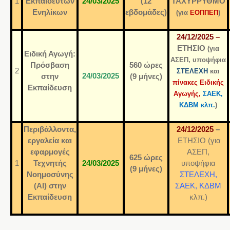
1
Εκπαιδευτών
24
/03/2025
(12
ΤΑΧΥΡΡΥΘΜΟ
Ενηλίκων
εβδομάδες)
(για
ΕΟΠΠΕΠ
)
24/12/2025 –
ΕΤΗΣΙΟ
(για
Ειδική Αγωγή:
ΑΣΕΠ, υποψήφια
Πρόσβαση
560 ώρες
2
ΣΤΕΛΕΧΗ
και
24/03/2025
στην
(9 μήνες)
πίνακες Ειδικής
Εκπαίδευση
Αγωγής,
ΣΑΕΚ,
ΚΔΒΜ κλπ.
)
Περιβάλλοντα,
24/12/2025
–
εργαλεία και
ΕΤΗΣΙΟ (για
εφαρμογές
ΑΣΕΠ,
625 ώρες
1
Τεχνητής
24/03/2025
υποψήφια
(9 μήνες)
Νοημοσύνης
ΣΤΕΛΕΧΗ,
(ΑΙ) στην
ΣΑΕΚ, ΚΔΒΜ
Εκπαίδευση
κλπ.)