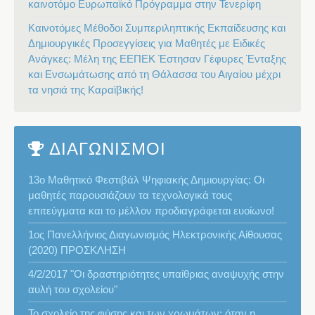
καινοτόμο Ευρωπαϊκό Πρόγραμμα στην Τενερίφη
Καινοτόμες Μέθοδοι Συμπεριληπτικής Εκπαίδευσης και
Δημιουργικές Προσεγγίσεις για Μαθητές με Ειδικές
Ανάγκες: Μέλη της ΕΕΠΕΚ Έστησαν Γέφυρες Ένταξης
και Ενσωμάτωσης από τη Θάλασσα του Αιγαίου μέχρι
τα νησιά της Καραϊβικής!
ΔΙΑΓΩΝΙΣΜΟΙ
13ο Μαθητικό Φεστιβάλ Ψηφιακής Δημιουργίας: Οι
μαθητές παρουσιάζουν τα τεχνολογικά τους
επιτεύγματα και το μέλλον προδιαγράφεται ευοίωνο!
1ος Πανελλήνιος Διαγωνισμός Ηλεκτρονικής Αίθουσας
(2020) ΠΡΟΣΚΛΗΣΗ
4/2/2017 "Οι δραστηριότητες υπαίθριας αναψυχής στην
αυλή του σχολείου"
Το σχολείο της φύσης και των χρωμάτων: όταν η