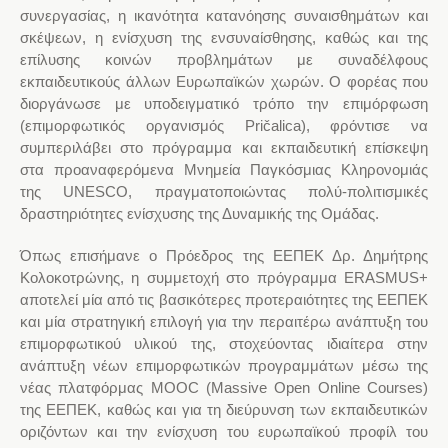
συνεργασίας, η ικανότητα κατανόησης συναισθημάτων και
σκέψεων, η ενίσχυση της ενσυναίσθησης, καθώς και της
επίλυσης κοινών προβλημάτων με συναδέλφους
εκπαιδευτικούς άλλων Ευρωπαϊκών χωρών. Ο φορέας που
διοργάνωσε με υποδειγματικό τρόπο την επιμόρφωση
(επιμορφωτικός οργανισμός Pričalica), φρόντισε να
συμπεριλάβει στο πρόγραμμα και εκπαιδευτική επίσκεψη
στα προαναφερόμενα Μνημεία Παγκόσμιας Κληρονομιάς
της UNESCO, πραγματοποιώντας πολύ-πολιτισμικές
δραστηριότητες ενίσχυσης της Δυναμικής της Ομάδας.
Όπως επισήμανε ο Πρόεδρος της ΕΕΠΕΚ Δρ. Δημήτρης
Κολοκοτρώνης, η συμμετοχή στο πρόγραμμα ERASMUS+
αποτελεί μία από τις βασικότερες προτεραιότητες της ΕΕΠΕΚ
και μία στρατηγική επιλογή για την περαιτέρω ανάπτυξη του
επιμορφωτικού υλικού της, στοχεύοντας ιδιαίτερα στην
ανάπτυξη νέων επιμορφωτικών προγραμμάτων μέσω της
νέας πλατφόρμας MOOC (Massive Open Online Courses)
της ΕΕΠΕΚ, καθώς και για τη διεύρυνση των εκπαιδευτικών
οριζόντων και την ενίσχυση του ευρωπαϊκού προφίλ του