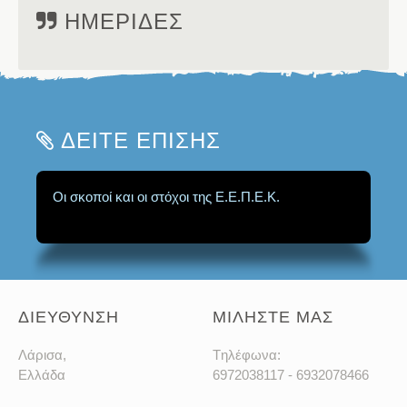
ΗΜΕΡΙΔΕΣ
ΔΕΙΤΕ ΕΠΙΣΗΣ
Οι σκοποί και οι στόχοι της Ε.Ε.Π.Ε.Κ.
Ομάδες Εργασίας για την προώθηση των
σκοπών της Ένωσης.
ΔΙΕΥΘΥΝΣΗ
ΜΙΛΗΣΤΕ ΜΑΣ
Λάρισα,
Tηλέφωνα:
Ελλάδα
6972038117 - 6932078466