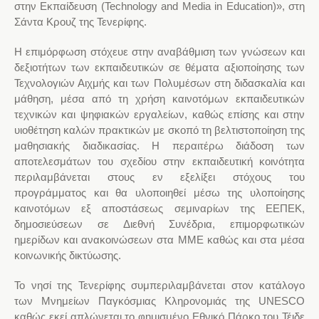
στην Εκπαίδευση (Technology and Media in Education)», στη
Σάντα Κρουζ της Τενερίφης.
Η επιμόρφωση στόχευε στην αναβάθμιση των γνώσεων και
δεξιοτήτων των εκπαιδευτικών σε θέματα αξιοποίησης των
Τεχνολογιών Αιχμής και των Πολυμέσων στη διδασκαλία και
μάθηση, μέσα από τη χρήση καινοτόμων εκπαιδευτικών
τεχνικών και ψηφιακών εργαλείων, καθώς επίσης και στην
υιοθέτηση καλών πρακτικών με σκοπό τη βελτιστοποίηση της
μαθησιακής διαδικασίας. Η περαιτέρω διάδοση των
αποτελεσμάτων του σχεδίου στην εκπαιδευτική κοινότητα
περιλαμβάνεται στους εν εξελίξει στόχους του
προγράμματος και θα υλοποιηθεί μέσω της υλοποίησης
καινοτόμων εξ αποστάσεως σεμιναρίων της ΕΕΠΕΚ,
δημοσιεύσεων σε Διεθνή Συνέδρια, επιμορφωτικών
ημερίδων και ανακοινώσεων στα ΜΜΕ καθώς και στα μέσα
κοινωνικής δικτύωσης.
Το νησί της Τενερίφης συμπεριλαμβάνεται στον κατάλογο
των Μνημείων Παγκόσμιας Κληρονομιάς της UNESCO
καθώς εκεί απλώνεται το φημισμένο Εθνικό Πάρκο του Τέιδε