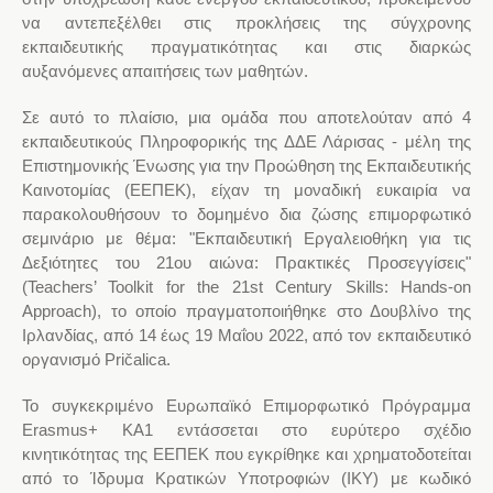
να αντεπεξέλθει στις προκλήσεις της σύγχρονης
εκπαιδευτικής πραγματικότητας και στις διαρκώς
αυξανόμενες απαιτήσεις των μαθητών.
Σε αυτό το πλαίσιο, μια ομάδα που αποτελούταν από 4
εκπαιδευτικούς Πληροφορικής της ΔΔΕ Λάρισας - μέλη της
Επιστημονικής Ένωσης για την Προώθηση της Εκπαιδευτικής
Καινοτομίας (ΕΕΠΕΚ), είχαν τη μοναδική ευκαιρία να
παρακολουθήσουν το δομημένο δια ζώσης επιμορφωτικό
σεμινάριο με θέμα: "Εκπαιδευτική Εργαλειοθήκη για τις
Δεξιότητες του 21ου αιώνα: Πρακτικές Προσεγγίσεις"
(Teachers’ Toolkit for the 21st Century Skills: Hands-on
Approach), το οποίο πραγματοποιήθηκε στο Δουβλίνο της
Ιρλανδίας, από 14 έως 19 Μαΐου 2022, από τον εκπαιδευτικό
οργανισμό Pričalica.
Το συγκεκριμένο Ευρωπαϊκό Επιμορφωτικό Πρόγραμμα
Erasmus+ KA1 εντάσσεται στο ευρύτερο σχέδιο
κινητικότητας της ΕΕΠΕΚ που εγκρίθηκε και χρηματοδοτείται
από το Ίδρυμα Κρατικών Υποτροφιών (ΙΚΥ) με κωδικό