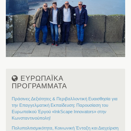
ΕΥΡΩΠΑΪΚΑ
ΠΡΟΓΡΑΜΜΑΤΑ
Πράσινες Δεξιότητες & Περιβαλλοντική Ευαισθησία για
την Επαγγελματική Εκπαίδευση: Παρουσίαση του
Ευρωπαϊκού Έργού «InkScape Innovators» στην
Κωνσταντινούπολη!
Πολυπολιτισμικότητα, Κοινωνική Ένταξη και Διαχείριση