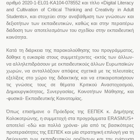
αριθμό 2020‐1‐EL01‐KA104‐078552 και τίτλο «Digital Literacy
and Cultivation of Critical Thinking and Creativity in Adult
Students», και στοχεύει στην αναβάθμιση των γνώσεων και
δεξιοτήτων των εκπαιδευτικών, καθώς και στην περαιτέρω
διάδοση των αποτελεσμάτων του σχεδίου στην εκπαιδευτική
κοινότητα.
Κατά τη διάρκεια της παρακολούθησης του προγράμματος,
δόθηκε η ευκαιρία στους συμμετέχοντες -εκτός των άλλων-
να αλληλεπιδράσουν με εκπαιδευτικούς άλλων Ευρωπαϊκών
χωρών, να ανταλλάξουν απόψεις σχετικά με τις τελευταίες
εξελίξεις στο χώρο της διδακτικής και να επικαιροποιήσουν
τις γνώσεις τους σε θέματα Κριτικού Αναστοχασμού,
Δημιουργικότητας, Συνεργασίας, Κοινοτήτων Μάθησης, και
-φυσικά- Εκπαιδευτικής Καινοτομίας.
Όπως επισήμανε ο Πρόεδρος της ΕΕΠΕΚ κ. Δημήτρης
Κολοκοτρώνης, η συμμετοχή στα προγράμματα ERASMUS+
αποτελεί -εδώ και πολλά χρόνια- μία από τις βασικότερες
προτεραιότητες της ΕΕΠΕΚ και μία στρατηγική επιλογή για τη
διεύρυνση των εκπαιδευτικών οριζόντων και την ενίσχυση