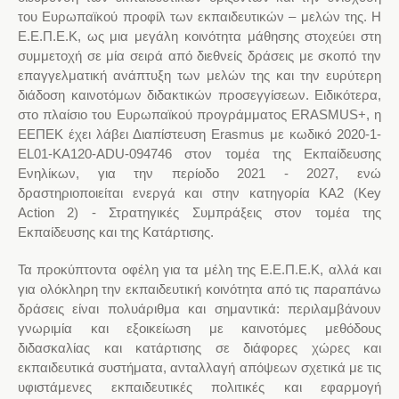
του Ευρωπαϊκού προφίλ των εκπαιδευτικών – μελών της. Η
Ε.Ε.Π.Ε.Κ, ως μια μεγάλη κοινότητα μάθησης στοχεύει στη
συμμετοχή σε μία σειρά από διεθνείς δράσεις με σκοπό την
επαγγελματική ανάπτυξη των μελών της και την ευρύτερη
διάδοση καινοτόμων διδακτικών προσεγγίσεων. Ειδικότερα,
στο πλαίσιο του Ευρωπαϊκού προγράμματος ERASMUS+, η
ΕΕΠΕΚ έχει λάβει Διαπίστευση Erasmus με κωδικό 2020-1-
EL01-KA120-ADU-094746 στον τομέα της Εκπαίδευσης
Ενηλίκων, για την περίοδο 2021 - 2027, ενώ
δραστηριοποιείται ενεργά και στην κατηγορία ΚΑ2 (Key
Action 2) - Στρατηγικές Συμπράξεις στον τομέα της
Εκπαίδευσης και της Κατάρτισης.
Τα προκύπτοντα οφέλη για τα μέλη της Ε.Ε.Π.Ε.Κ, αλλά και
για ολόκληρη την εκπαιδευτική κοινότητα από τις παραπάνω
δράσεις είναι πολυάριθμα και σημαντικά: περιλαμβάνουν
γνωριμία και εξοικείωση με καινοτόμες μεθόδους
διδασκαλίας και κατάρτισης σε διάφορες χώρες και
εκπαιδευτικά συστήματα, ανταλλαγή απόψεων σχετικά με τις
υφιστάμενες εκπαιδευτικές πολιτικές και εφαρμογή