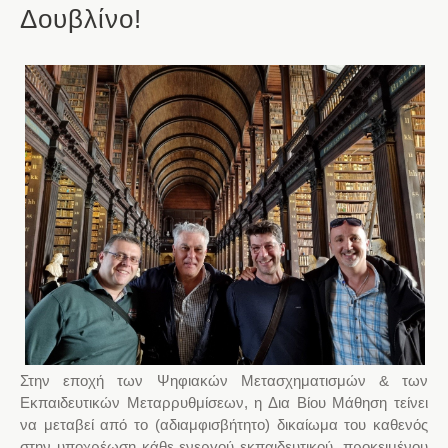
Δουβλίνο!
Στην εποχή των Ψηφιακών Μετασχηματισμών & των
Εκπαιδευτικών Μεταρρυθμίσεων, η Δια Βίου Μάθηση τείνει
να μεταβεί από το (αδιαμφισβήτητο) δικαίωμα του καθενός
στην υποχρέωση κάθε ενεργού εκπαιδευτικού, προκειμένου