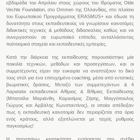
εβδομάδα του Απριλίου στους χώρους του Ιδρύματος Olde
Vechte Foundation, στο Ommen της Ολλανδίας, στο πλαίσιο
του Ευρωπαϊκού Προγράμματος ERASMUS+ και έδωσε τη
δυνατότητα στους εκπαιδευτικούς να γνωρίσουν καινοτόμες
διδακτικές τεχνικές & μεθόδους διδασκαλίας καθώς και να
συνεργαστούν σε ευρωπαϊκό επίπεδο, ανταλλάσοντας
πολιτισμικά στοιχεία και εκπαιδευτικές εμπειρίες.
Κατά την διάρκεια της εκπαίδευσης παρουσιάστηκε μία
ποικιλία τεχνικών, μεθόδων και προσεγγίσεων, και οι
συμμετέχοντες είχαν την ευκαιρία να αναπτύξουν το δικό
τους στύλ για ένα επιτυχημένο coaching, μέσα από εντατικές
βιωματικές δράσεις. Μεταξύ των συμμετεχόντων & 4
Λαρισαίοι εκπαιδευτικοί Α/θμιας & Β/θμιας Εκπαίδευσης
(Μπατσίλα Μαριάνθη, Καρασίμος Ζήσης, Μαγγόπουλος
Γιώργος και Αρβάλης Κωνσταντίνος), οι οποίοι απέδειξαν
πως η εκπαιδευτική καινοτομία δεν περιορίζεται στα όρια
ενός κράτους, αλλά εξαπλώνεται με ταχείς ρυθμούς
παγκοσμίως!
Η παραπάνω κινητικότητα εντάσσεται στο σχέδιο