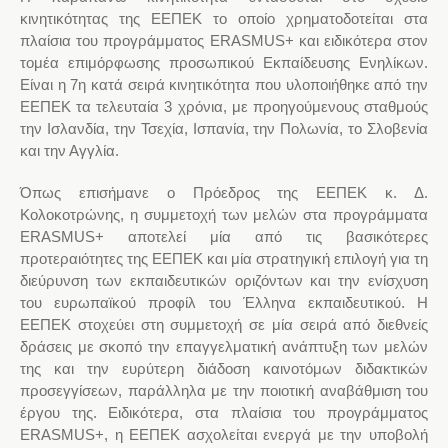
κινητικότητας της ΕΕΠΕΚ το οποίο χρηματοδοτείται στα
πλαίσια του προγράμματος ERASMUS+ και ειδικότερα στον
τομέα επιμόρφωσης προσωπικού Εκπαίδευσης Ενηλίκων.
Είναι η 7η κατά σειρά κινητικότητα που υλοποιήθηκε από την
ΕΕΠΕΚ τα τελευταία 3 χρόνια, με προηγούμενους σταθμούς
την Ισλανδία, την Τσεχία, Ισπανία, την Πολωνία, το Σλοβενία
και την Αγγλία.
Όπως επισήμανε ο Πρόεδρος της ΕΕΠΕΚ κ. Δ.
Κολοκοτρώνης, η συμμετοχή των μελών στα προγράμματα
ERASMUS+ αποτελεί μία από τις βασικότερες
προτεραιότητες της ΕΕΠΕΚ και μία στρατηγική επιλογή για τη
διεύρυνση των εκπαιδευτικών οριζόντων και την ενίσχυση
του ευρωπαϊκού προφίλ του Έλληνα εκπαιδευτικού. Η
ΕΕΠΕΚ στοχεύει στη συμμετοχή σε μία σειρά από διεθνείς
δράσεις με σκοπό την επαγγελματική ανάπτυξη των μελών
της και την ευρύτερη διάδοση καινοτόμων διδακτικών
προσεγγίσεων, παράλληλα με την ποιοτική αναβάθμιση του
έργου της. Ειδικότερα, στα πλαίσια του προγράμματος
ERASMUS+, η ΕΕΠΕΚ ασχολείται ενεργά με την υποβολή